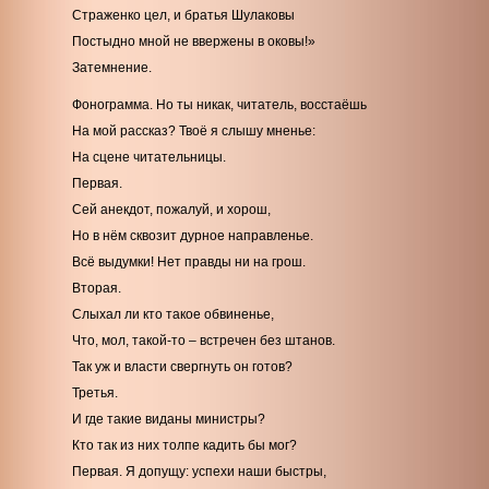
Страженко цел, и братья Шулаковы
Постыдно мной не ввержены в оковы!»
Затемнение.
Фонограмма. Но ты никак, читатель, восстаёшь
На мой рассказ? Твоё я слышу мненье:
На сцене читательницы.
Первая.
Сей анекдот, пожалуй, и хорош,
Но в нём сквозит дурное направленье.
Всё выдумки! Нет правды ни на грош.
Вторая.
Слыхал ли кто такое обвиненье,
Что, мол, такой-то – встречен без штанов.
Так уж и власти свергнуть он готов?
Третья.
И где такие виданы министры?
Кто так из них толпе кадить бы мог?
Первая. Я допущу: успехи наши быстры,