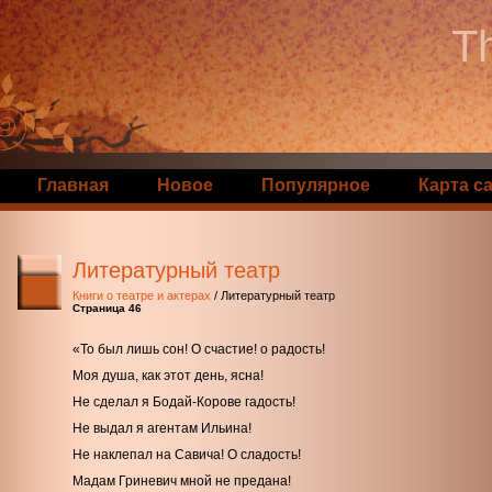
Th
Главная
Новое
Популярное
Карта с
Литературный театр
Книги о театре и актерах
/ Литературный театр
Страница 46
«То был лишь сон! О счастие! о радость!
Моя душа, как этот день, ясна!
Не сделал я Бодай-Корове гадость!
Не выдал я агентам Ильина!
Не наклепал на Савича! О сладость!
Мадам Гриневич мной не предана!