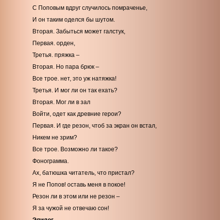
С Поповым вдруг случилось помраченье,
И он таким оделся бы шутом.
Вторая. Забыться может галстук,
Первая. орден,
Третья. пряжка –
Вторая. Но пара брюк –
Все трое. нет, это уж натяжка!
Третья. И мог ли он так ехать?
Вторая. Мог ли в зал
Войти, одет как древние герои?
Первая. И где резон, чтоб за экран он встал,
Никем не зрим?
Все трое. Возможно ли такое?
Фонограмма.
Ах, батюшка читатель, что пристал?
Я не Попов! оставь меня в покое!
Резон ли в этом или не резон –
Я за чужой не отвечаю сон!