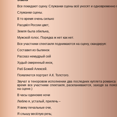
Эпилог
Все покидают сцену. Служанки сцены всё уносят и одновременно г
Служанки сцены.
В то время очень сильно
Расцвёл России цвет,
Земля была обильна,
Мужской голос. Порядка ж нет как нет.
Все участники спектакля поднимаются на сцену, скандируя:
Составил из былинок
Рассказ немудрый сей
Худый смиренный инок,
Раб Божий Алексей.
Появляется портрет А.К. Толстого.
Звучат в теноровом исполнении два последних куплета романса
время все участники спектакля, раскланиваются, заходя за поя
на сцене.)
В часы одинокие ночи
Люблю я, усталый, прилечь –
Я вижу печальные очи,
Я слышу весёлую речь;