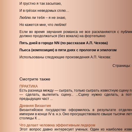
И грустно я так засыпаю,
И в грёзах неведомых сплю…
Люблю ли тебя – я не знаю,
Но кажется мне, что люблю!
Если во время звучания романса не все раскланяются с публи
должно продолжаться (без вокала) на фортепьяно
Пять дней в городе NN (по рассказам А.П. Чехова)
Пьеса (композиция) в пяти днях с прологом и эпилогом
Использованы следующие произведения А.П. Чехова:
Страницы:
Смотрите также
ПРАКТИКА
Есть разница между — сыграть, только сыграть известную сцену п
— сделать, вылепить сцену... ...Сцену нужно сделать, а по
предыдущих част ...
Древняя Византия
Византийское государство оформилось в результате отделе
империи в конце IV в. н.э. Оно просуществовало свыше тысячи лет,
столицы К ...
Что делает человека эффективным лидером
Этот вопрос давно интересует ученых. Один из наиболее изве