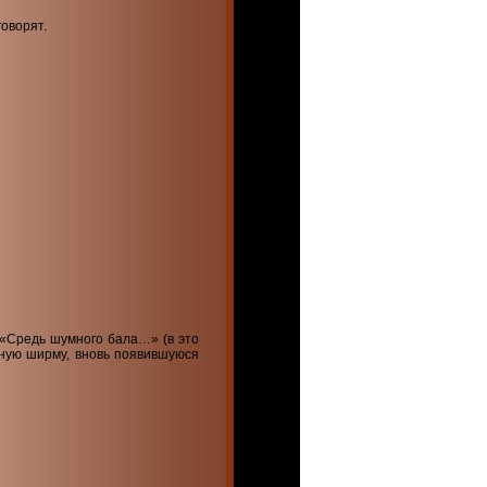
оворят.
 «Средь шумного бала…» (в это
сную ширму, вновь появившуюся