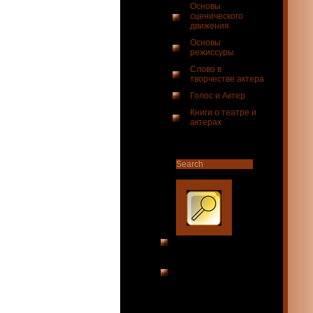
Основы
сценического
движения
Основы
режиссуры
Слово в
творчестве актера
Голос и Актер
Книги о театре и
актерах