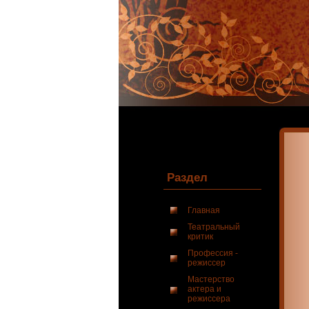
Раздел
Главная
Театральный
критик
Профессия -
режиссер
Мастерство
актера и
режиссера