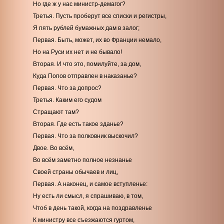
Но где ж у нас министр-демагог?
Третья. Пусть проберут все списки и регистры,
Я пять рублей бумажных дам в залог;
Первая. Быть, может, их во Франции немало,
Но на Руси их нет и не бывало!
Вторая. И что это, помилуйте, за дом,
Куда Попов отправлен в наказанье?
Первая. Что за допрос?
Третья. Каким его судом
Стращают там?
Вторая. Где есть такое зданье?
Первая. Что за полковник выскочил?
Двое. Во всём,
Во всём заметно полное незнанье
Своей страны обычаев и лиц,
Первая. А наконец, и самое вступленье:
Ну есть ли смысл, я спрашиваю, в том,
Чтоб в день такой, когда на поздравленье
К министру все съезжаются гуртом,