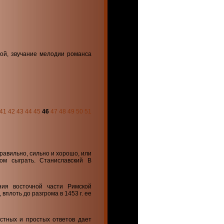
кой, звучание мелодии романса
41
42
43
44
45
46
47
48
49
50
51
равильно, сильно и хорошо, или
том сыграть. Станиславский В
ния восточной части Римской
 вплоть до разгрома в 1453 г. ее
стных и простых ответов дает