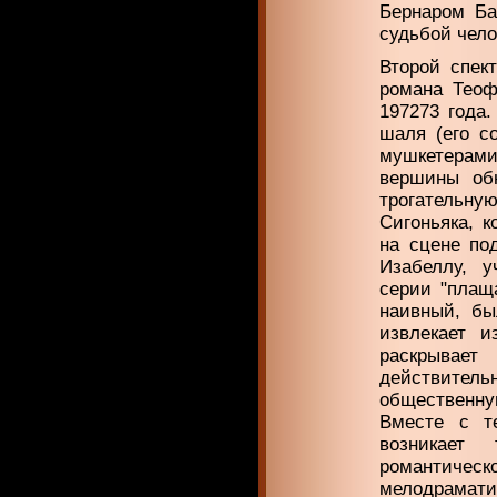
Бернаром Ба
судь­бой чел
Второй спек
романа Теоф
197273 года.
шаля (его с
муш­кетерам
вершины об
трогательн
Сигоньяка, к
на сцене по
Изабеллу, у
серии "плащ
наивный, бы
извлекает 
раскрывает
действитель
общественну
Вместе с т
возникает
романтиче
мелодрамат