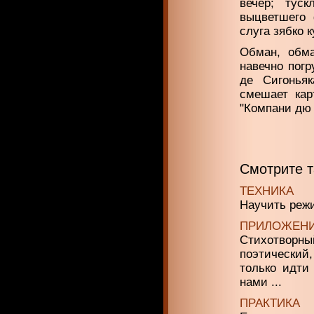
вечер; тус
выцветше­го
слуга зябко 
Обман, обма
навечно погр
де Сигонья
смешает кар
"Компани дю 
Смотрите 
ТЕХНИКА
Научить режи
ПРИЛОЖЕН
Стихотворны
поэтический,
только идти
нами ...
ПРАКТИКА