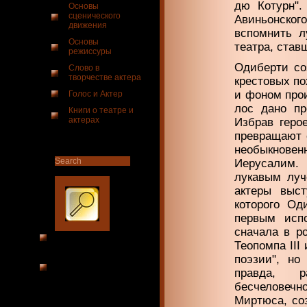
дю Ко­турн"
Основы
сценического
Авиньонско­г
движения
вспомнить л
Основы
театра, став
режиссуры
Одиберти со
Слово в
творчестве актера
крестовых по
и фоном прои
Голос и Актер
лос дано пр
Книги о театре и
актерах
Избрав геро
превраща­ют 
необыкно­в
Иерусалим.
лукавым луч
актеры выст
которого Од
первым исп
сначала в р
Теопомпа III
поэзии", но
правда, р
бесчеловечно
Миртюса, со