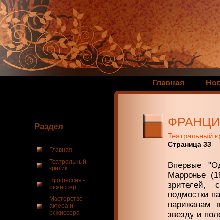
Главная
Но
ФРАНЦ
Раздел
Театральный к
Страница 33
Главная
Театральный
Впервые "О
критик
Марронье (1
Профессия -
зри­телей,
режиссер
подмостки па
Мастерство
парижа­нам 
актера и
режиссера
звезду и по