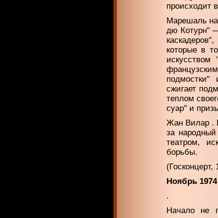
происходит в
Марешаль нах
дю Котурн" —
каскадеров"
которые в т
искусством 
французски
подмо­стки"
сжигает подм
теплом своег
суар" и приз
Жан Вилар . 
за народный 
театром, ис
борьбы.
(Госконцерт, 
Ноябрь 1974
.
Начало не 