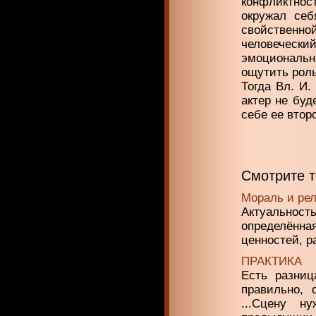
конфликтнос
окружал себ
свойствен
человеческий
эмоциональ
ощутить роль
Тогда Вл. И.
актер не буд
себе ее втор
Смотрите 
Мораль и ре
Актуальность
определённа
ценностей, р
ПРАКТИКА
Есть разниц
правильно, 
...Сцену н