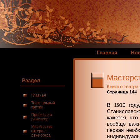
Главная
Но
Мастерс
Раздел
Книги о театре
Страница 144
Главная
Театральный
В 1910 году
критик
Станиславс
Профессия -
кажется, что
режиссер
вообще важн
Мастерство
первая необ
актера и
режиссера
индивидуальн