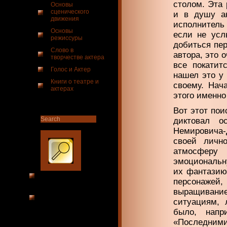
столом. Эта 
Основы
сценического
и в душу ак
движения
исполнитель
Основы
если не усл
режиссуры
добиться пер
Слово в
автора, это 
творчестве актера
все покатит
Голос и Актер
нашел это у 
Книги о театре и
своему. Нач
актерах
этого именно 
Вот этот пои
диктовал о
Немировича-
своей личн
атмосферу 
эмоциональну
их фантазию
персонаже
выращиван
ситуациям, 
было, напр
«Последними