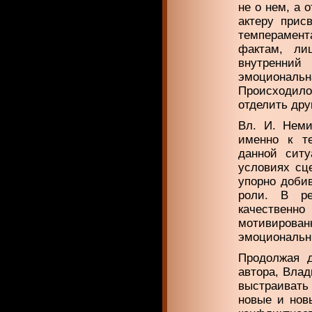
не о нем, а 
актеру прис
темперамента
фактам, ли
внутренний
эмоциональ
Происходило 
отделить друг
Вл. И. Неми
именно к те
данной ситу
условиях сц
упорно доби
роли. В ре
качествен
мотивиров
эмоциональн
Продолжая д
автора, Влад
выстраивать 
новые и нов