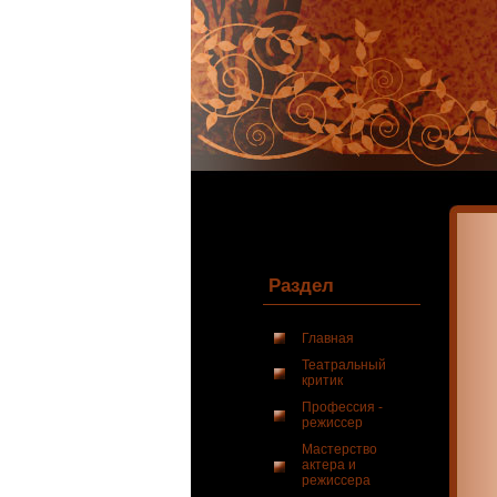
Раздел
Главная
Театральный
критик
Профессия -
режиссер
Мастерство
актера и
режиссера