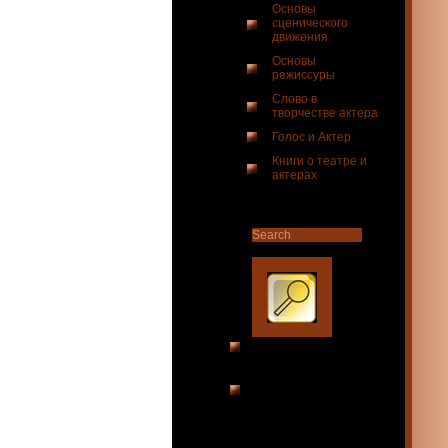
Основы
сценического
движения
Основы
режиссуры
Слово в
творчестве актера
Голос и Актер
Книги о театре и
актерах