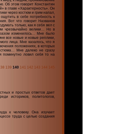
к миру, к людям, проникновение
ю. Об этом говорит Константин
й» в главе «Характерность». Он
тики через костюм и грим напал,
 ощутить в себе потребность к
ния. Вот что говорит Названов
умать только, как я себя вел с
ами чрезвычайно велики… Но в
бразом изменилось… Мне было
мне все новые и новые реплики,
мого лица. Мне казалось, что я
ключения положениях, в которых
костюма… Мне далеко не сразу
 я поминутно ловил себя то на
138
139
140
141
142
143
144
145
стных и простых ответов дает
еди историков, политологов,
уда к человеку. Она изучает
оцессе труда с целью создания