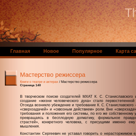
Th
Главная
Новое
Популярное
Карта с
Мастерство режиссера
Книги о театре и актерах
/ Мастерство режиссера
Страница 140
В творческом поиске создателей МХАТ К. С. Станиславского 
создание «жизни человеческого духа» стало первостепенной
Отсюда возникло убеждение и требование К. С. Станиславского 
«сверхзадачей» и «сквозным действием» роли. Вне «сверхзадач
требования и положения его системы, по его же собственному 
превращаясь в бесплодную догматику, формальное правд
страстей», конкретного человека, с присущими именно ем
мышления.
Константин Сергеевич не уставал говорить о нерасторжимом еди