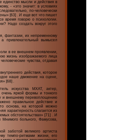
ое единство мысли и действия в
ому, - «это значит: в условиях
следовательно, по-человечески
ены» [63] . И еще вот что пишет
се время говорю о психологии.
ии? Надо создать вокруг этого
я, фантазии, их непременному
 а привлекательный вымысел
роли в ее внешнем проявлении,
нюю жизнь изображаемого лица
 человеческие чувства, отдавая
внутреннего действия, которое
аждое наше движение на сцене,
» [68] .
тель искусства МХАТ, актер,
 очень яркой формы и тонкого
ому и внешнему перевоплощению
лажено правильное действие и
то основа, на которой можно
нняя характерность слагается из
емых обстоятельствах» [71] . И
 Мнимого больного, Фамусова,
ой заботой великого артиста
му темпо-ритмами жизни, его