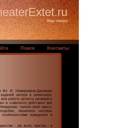
eaterExtet.ru
Мир театра
айта
Поиск
Контакты
и Вл. И. Немировича-Данченко
 задачей актера и режиссера.
- всю работу артиста проверять
и» и «сквозного действия» все
убеждению, теряли свой смысл,
оподобие, лишенное «истины
у особенностями поведения в
нстве - ум, воля, чувство - в