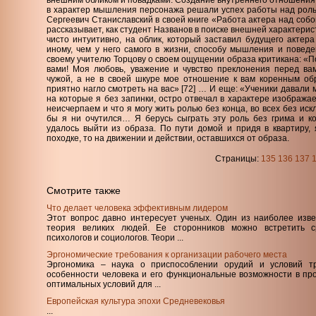
внешним обликом и повадками. Создание внутреннего отношения 
в характер мышления персонажа решали успех работы над роль
Сергеевич Станиславский в своей книге «Работа актера над собо
рассказывает, как студент Названов в поиске внешней характерис
чисто интуитивно, на облик, который заставил будущего актера
иному, чем у него самого в жизни, способу мышления и поведе
своему учителю Торцову о своем ощущении образа критикана: «Под
вами! Моя любовь, уважение и чувство преклонения перед в
чужой, а не в своей шкуре мое отношение к вам коренным о
приятно нагло смотреть на вас» [72] … И еще: «Ученики давали 
на которые я без запинки, остро отвечал в характере изображае
неисчерпаем и что я могу жить ролью без конца, во всех без ис
бы я ни очутился… Я берусь сыграть эту роль без грима и 
удалось выйти из образа. По пути домой и придя в квартиру,
походке, то на движении и действии, оставшихся от образа.
Страницы:
135
136
137
Смотрите также
Что делает человека эффективным лидером
Этот вопрос давно интересует ученых. Один из наиболее изве
теория великих людей. Ее сторонников можно встретить ср
психологов и социологов. Теори ...
Эргономические требования к организации рабочего места
Эргономика – наука о приспособлении орудий и условий тр
особенности человека и его функциональные возможности в пр
оптимальных условий для ...
Европейская культура эпохи Средневековья
...