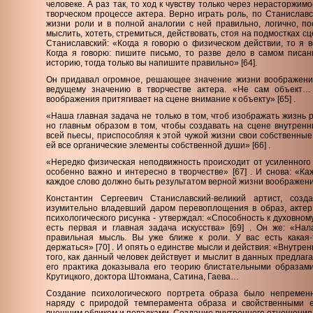
человеке. А раз так, то ход к чувству только через нерасторжим
творческом процессе актера. Верно играть роль, по Станиславск
жизни роли и в полной аналогии с ней правильно, логично, по
мыслить, хотеть, стремиться, действовать, стоя на подмостках сц
Станиславский: «Когда я говорю о физическом действии, то я в
Когда я говорю: пишите письмо, то разве дело в самом писан
историю, тогда только вы напишите правильно» [64].
Он придавал огромное, решающее значение жизни воображени
ведущему значению в творчестве актера. «Не сам объект…
воображения притягивает на сцене внимание к объекту» [65] .
«Наша главная задача не только в том, чтоб изображать жизнь 
но главньм образом в том, чтобы создавать на сцене внутрен
всей пьесы, приспособляя к этой чужой жизни свои собственные
ей все органические элементы собственной души» [66] .
«Нередко физическая неподвижность происходит от усиленного 
особенно важно и интересно в творчестве» [67] . И снова: «К
каждое слово должно быть результатом верной жизни воображения
Константин Сергеевич Станиславский-великий артист, созда
изумительно владевший даром перевоплощения в образ, актер
психологического рисунка - утверждал: «Способность к духовн
есть первая и главная задача искусства» [69] . Он же: «На
правильная мысль. Вы уже ближе к роли. У вас есть какая-
держаться» [70] . И опять о единстве мысли и действия: «Внутре
того, как данный человек действует и мыслит в данных предлага
его практика доказывала его теорию блистательными образами
Крутицкого, доктора Штокмана, Сатина, Гаева…
Создание психологического портрета образа было непременн
наряду с природой темперамента образа и свойственными е