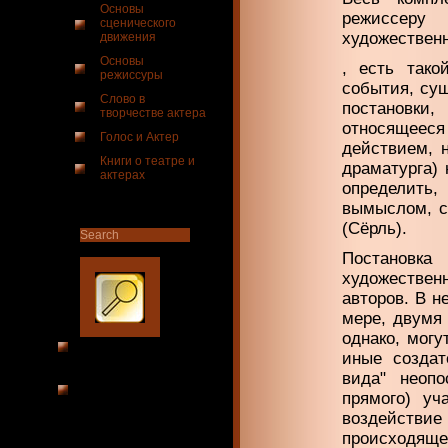
Основы
режиссеру 
сценического
художествен
движения
Основы
, есть тако
режиссуры
события, су
Слово в
постановки
творчестве актера
относящееся
Голос и Актер
действием, 
Книги о театре и
драматурга) 
актерах
определить
вымыслом, с
(Сёрль).
Постановка
художествен
авторов. В н
мере, двумя
однако, могу
иные создат
вида" неопо
прямого) уч
воздействи
происходящ