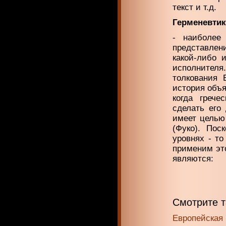
текст и т.д.
Герменевтик
- наиболее
представлен
какой-либо 
исполнителя.
толкования 
история объя
когда грече
сделать его
имеет целью
(Фуко). Пос
уровнях - то
применим эт
являются:
Смотрите 
Европейская 