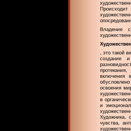
художестве
Происходит
художестве
опосредован
Владение с
художествен
Художестве
, это такой 
создание и
разновидно
протекания
включения 
обусловлен
освоения мир
художествен
в органическ
и эмоционал
художестве
Художника, 
чувства, ан
художествен