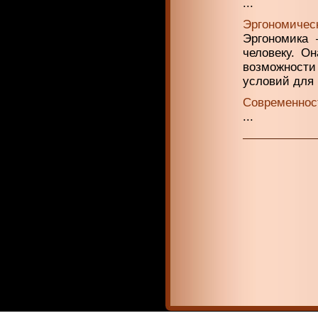
...
Эргономическ
Эргономика 
человеку. О
возможност
условий для .
Современност
...