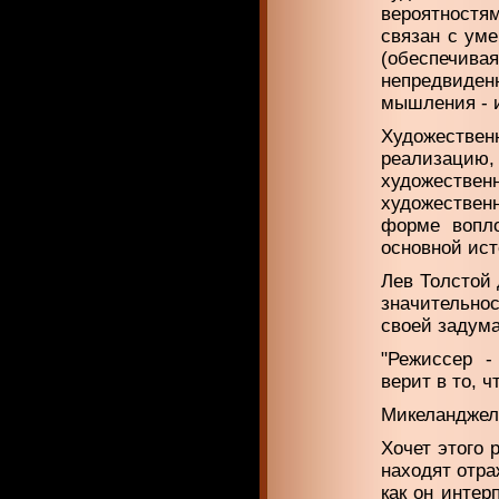
вероятностя
связан с уме
(обеспечивая
непредвиде
мышления - и
Художестве
реализацию
художеств
художествен
форме вопло
основной ис
Лев Толстой 
значительнос
своей задума
"Режиссер -
верит в то, ч
Микеланджел
Хочет этого 
находят отра
как он интер