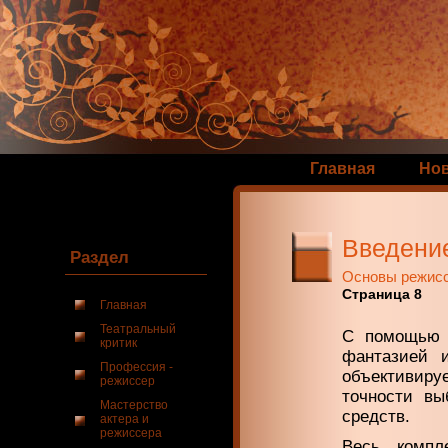
Главная
Но
Введени
Раздел
Основы режис
Страница 8
Главная
Театральный
С помощью м
критик
фантазией 
Профессия -
объективир
режиссер
точности вы
Мастерство
средств.
актера и
режиссера
Весь компле