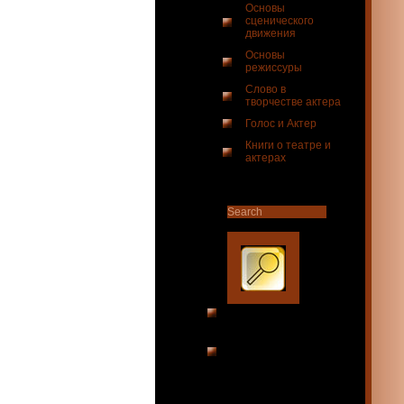
Основы
сценического
движения
Основы
режиссуры
Слово в
творчестве актера
Голос и Актер
Книги о театре и
актерах