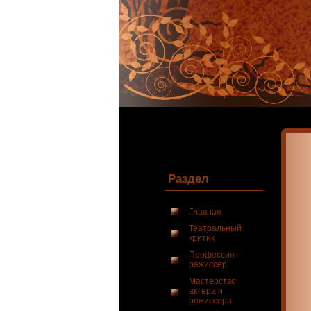
Раздел
Главная
Театральный
критик
Профессия -
режиссер
Мастерство
актера и
режиссера