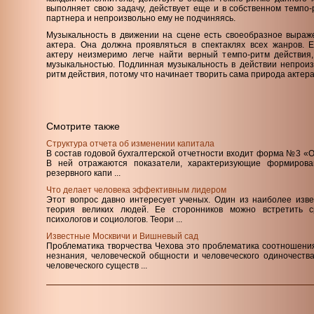
выполняет свою задачу, действует еще и в собственном темпо-
партнера и непроизвольно ему не подчиняясь.
Музыкальность в движении на сцене есть своеобразное выраж
актера. Она должна проявляться в спектаклях всех жанров. Е
актеру неизмеримо легче найти верный темпо-ритм действия
музыкальностью. Подлинная музыкальность в действии непроиз
ритм действия, потому что начинает творить сама природа актера
Смотрите также
Структура отчета об изменении капитала
В состав годовой бухгалтерской отчетности входит форма №3 «О
В ней отражаются показатели, характеризующие формирован
резервного капи ...
Что делает человека эффективным лидером
Этот вопрос давно интересует ученых. Один из наиболее изве
теория великих людей. Ее сторонников можно встретить ср
психологов и социологов. Теори ...
Известные Москвичи и Вишневый сад
Проблематика творчества Чехова это проблематика соотношения
незнания, человеческой общности и человеческого одиночеств
человеческого существ ...