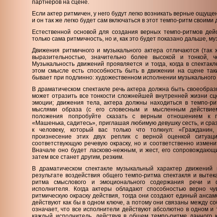
партнеров на сцене.
Если актер ритмичен, у него будут легко возникать верные ощущ
и он так же легко будет сам включаться в этот темпо-ритм своими
Естественной основой для создания верных темпо-ритмов дейс
только сама ритмичность, но и, как это будет показано дальше, м
Движения ритмичного и музыкального актера отличаются (так ж
выразительностью, значительно более высокой и тонкой, ч
Музыкальность движений проявляется и тогда, когда в спектакл
этом смысле есть способность быть в движении на сцене так
бывает при подлинно: художественном исполнении музыкального
В драматическом спектакле речь актера должна быть своеобразн
может отразить все тонкости сложнейшей внутренней жизни сцен
эмоции; движения тела, актера должны находиться в темпо-ри
мыслями образа (с его словесным и мысленным действием
положения попробуйте сказать с верным отношением к п
«Машенька, садитесь», приглашая любимую девушку сесть, и сраз
к человеку, который вас только что толкнул: «Гражданин,
произнесение этих двух реплик с верной оценкой ситуац
соответствующую речевую окраску, но и соответственно измен
Вначале оно будет ласково-нежным, и жест, его сопровождающи
затем все станет другим, резким.
В драматическом спектакле музыкальный характер движений 
результате воздействия общего темпо-ритма спектакля и вытек
ритма смыслового и эмоционального содержания речи и ф
исполнителя. Когда актеры обладают способностью верно чу
ритмическую окраску действия, тогда они создают единый ансам
действуют как бы в одном ключе, а потому они связаны между с
означает, что все исполнители действуют абсолютно в одном и 
каждый исполнитель, действуя в общем темпо-ритме данного к