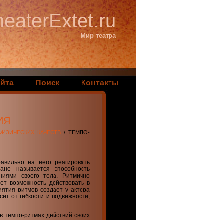
eaterExtet.ru
Мир театра
айта
Поиск
Контакты
ИЯ
ФИЗИЧЕСКИХ КАЧЕСТВ
/ ТЕМПО-
авильно на него реагировать
ане называется способность
ниями своего тела. Ритмично
ает возможность действовать в
иятия ритмов создает у актера
ит от гибкости и подвижности,
 в темпо-ритмах действий своих