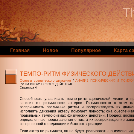
Th
Главная
Новое
Популярное
Карта с
ТЕМПО-РИТМ ФИЗИЧЕСКОГО ДЕЙСТВ
Основы сценического движения
/
АНАЛИЗ ПСИХИЧЕСКИХ И ПСИХО
РИТМ ФИЗИЧЕСКОГО ДЕЙСТВИЯ
Страница 4
Способность улавливать темпо-ритм сценической жизни и пр
зависит от ритмичности актеров. Ритмичностью в этом пл
воспринимать различные ритмы и воспроизводить их движе
исполнять движения актеру помогает ловкость; она обеспечив
правильных темпо-ритмах физических действий. Процесс воспр
определенные представления о них, а их воспроизведение завис
совершенной координации и быстроты реакции.
Если актер не ритмичен, он не будет реагировать на изменения