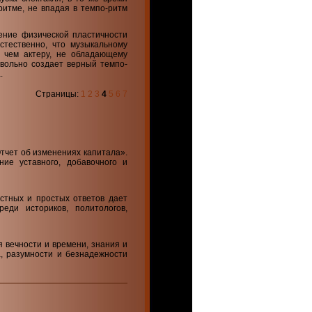
ритме, не впадая в темпо-ритм
ение физической пластичности
стественно, что музыкальному
, чем актеру, не обладающему
вольно создает верный темпо-
.
Страницы:
1
2
3
4
5
6
7
тчет об изменениях капитала».
ие уставного, добавочного и
стных и простых ответов дает
еди историков, политологов,
 вечности и времени, знания и
а, разумности и безнадежности