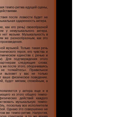
ения темпо-ритма идущей сцены,
 действиями.
твия после ловкости будет не
узыкальная одаренность актера.
е, как его речь) своеобразной
ем у немузыкального актера.
е нет музыки. Музыкальность в
им же разнообразным, как это
 произведения.
ой музыкой. Только такая речь
ического героя, его чувства и
тмическом единстве с речью и
). Для подтверждения этого
артнерам следующие слова:
у же после этого, оборачиваясь
 не толкайтесь». Правильное
ии вызовет у вас не только
ит ваше физическое поведение.
й, будет мягким, спокойным, а
появляется у актера еще и в
ающего из этого общего темпо-
изических действий каждого
вствовать музыкальную темпо-
бль, поскольку все исполнители
обой. Однако это совершенно не
том же темпо-ритме. Напротив,
уска спектакля, в то же время