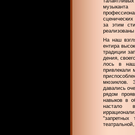
талантливых
музыканта
профессиона
сценических 
за этим сти
реализованы 
На наш взгл
ентира высок
традиции зап
дения, своег
лось в наш
привлекали 
приспособ­л
мюзиклов. 
давались оче
рядом прояв
навыков в об
настало в
иррационали
"запретных
театральной,