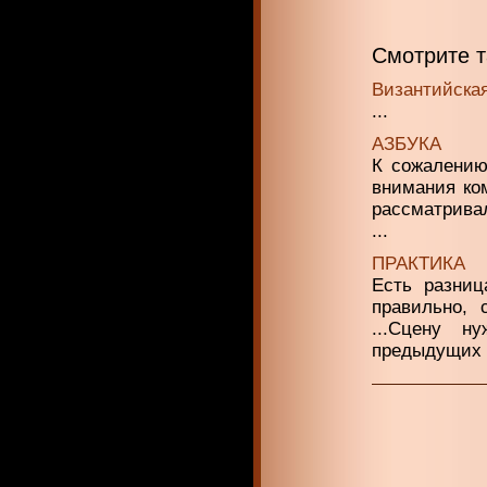
Смотрите 
Византийская
...
АЗБУКА
К сожалению
внимания ком
рассматривал
...
ПРАКТИКА
Есть разниц
правильно, 
...Сцену н
предыдущих ч