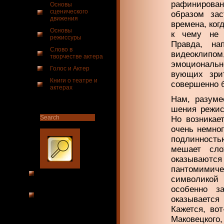
рафинирован
Основы
сценического
образом зас
движения
времена, ког
Основы
к чему не 
режиссуры
Правда, на
Слово в
видеоклипом
творчестве актера
эмоциональн
Голос и Актер
вующих зри
Книги о театре и
совер­шенно 
актерах
Нам, разуме
шения режис
Но возникает
очень не­мно
подлинно­ст
мешает сло
оказывают
пантомимиче
символикой 
особенно за
оказываетс
Кажется, во
Маковецкого