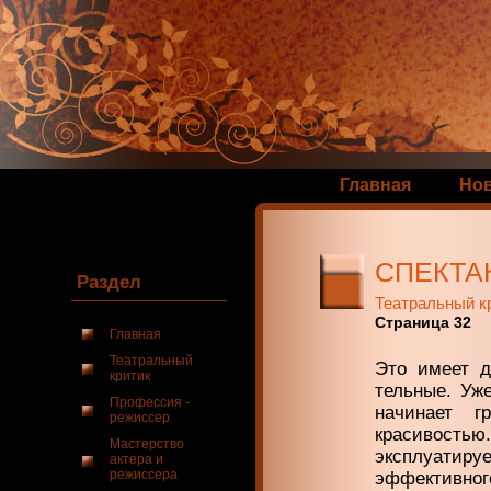
Главная
Но
СПЕКТА
Раздел
Театральный к
Страница 32
Главная
Театральный
Это имеет д
критик
тельные. Уж
Профессия -
начи­нает 
режиссер
красивостью
Мастерство
эксплуатиру
актера и
режиссера
эффективн