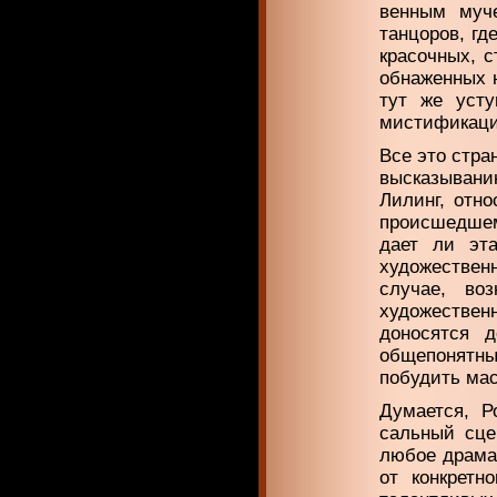
венным муче
танцо­ров, г
красоч­ных, 
обна­женных 
тут же усту
мистификаци
Все это стр
высказывани
Лилинг, отн
про­исшедше
дает ли эт
художественн
случае, во
художествен
доносятся д
общепонятны
побудить мас
Думается, Р
сальный сце
лю­бое драма
от кон­крет