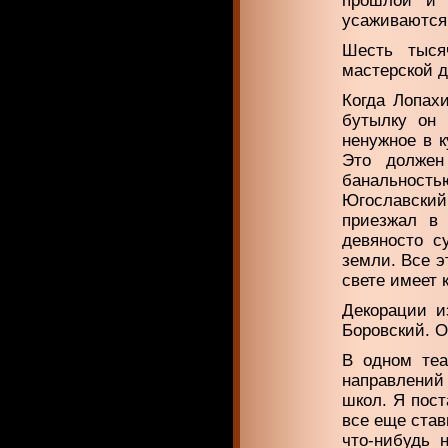
прошлой и 
усаживаются 
Шесть тыся
мастерской д
Когда Лопах
бутылку он 
ненужное в к
Это должен
банальностью
Югославский
приезжал в 
девяносто с
земли. Все э
свете имеет 
Декорации и
Боровский. О
В одном теа
направлений
школ. Я пост
все еще став
что-нибудь 