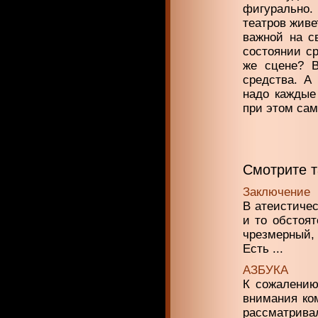
фигурально.
театров живе
важной на с
состоянии ср
же сцене? В
средства. А
надо каждые 
при этом сам
Смотрите 
Заключение
В атеистичес
и то обстоят
чрезмерный,
Есть ...
АЗБУКА
К сожалению
внимания ком
рассматривал