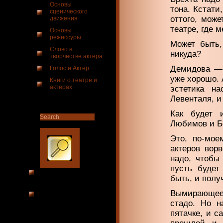
Основы
тона. Кстати
сценического
оттого, може
движения
театре, где 
Основы
режиссуры
Может быть,
Слово в
никуда?
творчестве актера
Демидова — 
Голос и Актер
уже хорошо. 
Книги о театре и
актерах
эстетика на
Левенталя, и
Как будет и
Любимов и Б
Это, по-мое
актеров вор
надо, чтобы
пусть будет
быть, и полу
Вымирающее 
стадо. Но н
пятачке, и с