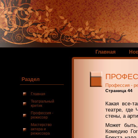
Главная
Но
ПРОФЕС
Раздел
Профессия - р
Страница 44
Главная
Театральный
Какая все-т
критик
театре, где 
Профессия -
стены, а арт
режиссер
Может быть,
Мастерство
актера и
Комедию Гог
режиссера
Брехта надо 