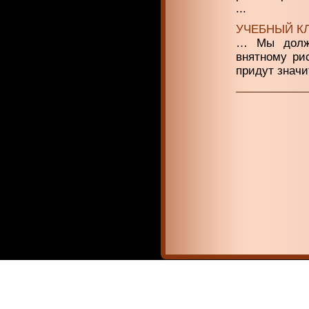
...
УЧЕБНЫЙ К
… Мы должн
внятному ри
придут значи