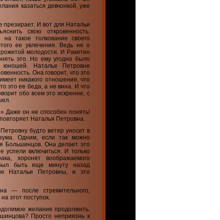
елания казаться девчонкой, уже
е презирает. И вот для Натальи
яснить свою откровенность.
е на такое толкование своего
того ее увлечения. Ведь не о
прожитой молодости. И Ракитин
онять это. Но ему угодно было
е юношей. Наталье Петровне
овенность. Она говорит, что это
е имеет никакого отношения, что
то это ее беда, а не вина. И что
оворит обо всем это искренне, с
шел.
 » Даже он не способен понять!
— повторяет Наталья Петровна.
 Петровну будто ветер уносит в
зума. Одним, если так можно
ся Большинцов. Она делает это
е успели включиться. И только
ака, хоронят воображаемого
 был быть еще минуту назад
ие Натальи Петровны, и это
на — после стремительного,
на этот поступок.
одолимое желание продолжить.
ьшинцова? Просто неприязнь к