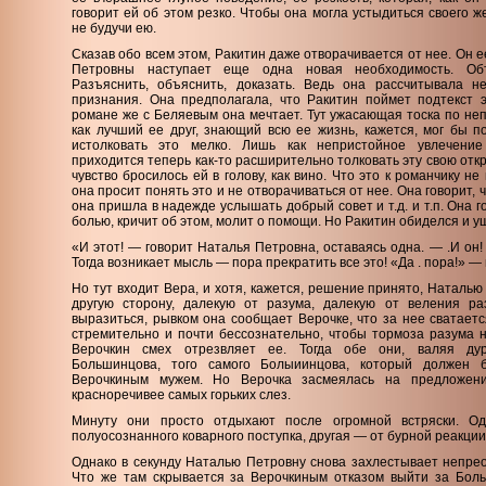
говорит ей об этом резко. Чтобы она могла устыдиться своего ж
не будучи ею.
Сказав обо всем этом, Ракитин даже отворачивается от нее. Он е
Петровны наступает еще одна новая необходимость. Объ
Разъяснить, объяснить, доказать. Ведь она рассчитывала н
признания. Она предполагала, что Ракитин поймет подтекст э
романе же с Беляевым она мечтает. Тут ужасающая тоска по не
как лучший ее друг, знающий всю ее жизнь, кажется, мог бы п
истолковать это мелко. Лишь как непристойное увлечени
приходится теперь как-то расширительно толковать эту свою откр
чувство бросилось ей в голову, как вино. Что это к романчику н
она просит понять это и не отворачиваться от нее. Она говорит, ч
она пришла в надежде услышать добрый совет и т.д. и т.п. Она г
болью, кричит об этом, молит о помощи. Но Ракитин обиделся и у
«И этот! — говорит Наталья Петровна, оставаясь одна. — .И он!
Тогда возникает мысль — пора прекратить все это! «Да . пора!» 
Но тут входит Вера, и хотя, кажется, решение принято, Наталью
другую сторону, далекую от разума, далекую от веления ра
выразиться, рывком она сообщает Верочке, что за нее сватает
стремительно и почти бессознательно, чтобы тормоза разума н
Верочкин смех отрезвляет ее. Тогда обе они, валяя дур
Большинцова, того самого Болыиинцова, который должен
Верочкиным мужем. Но Верочка засмеялась на предложен
красноречивее самых горьких слез.
Минуту они просто отдыхают после огромной встряски. Од
полуосознанного коварного поступка, другая — от бурной реакции 
Однако в секунду Наталью Петровну снова захлестывает непре
Что же там скрывается за Верочкиным отказом выйти за Бол