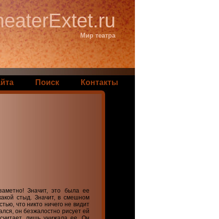
eaterExtet.ru
Мир театра
айта
Поиск
Контакты
заметно! Значит, это была ее
какой стыд. Значит, в смешном
стью, что никто ничего не видит
вался, он безжалостно рисует ей
 считает, лишь унижала ее. Он