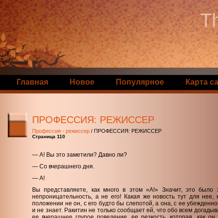
Th
Главная
Новое
Популярное
Карта с
ПРОФЕССИЯ: РЕЖИССЕР
Профессия - режиссер
/ ПРОФЕССИЯ: РЕЖИССЕР
Страница 110
— А! Вы это заметили? Давно ли?
— Со вчерашнего дня.
— А!
Вы представляете, как много в этом «А!» Значит, это было 
непроницательность, а не его! Какая же новость тут для нее, 
положении не он, с его будто бы слепотой, а она, с ее убежденно
и не знает. Ракитин не только сообщает ей, что обо всем догады
ее вчерашнее глупое поведение, ее резкость, которая, как он