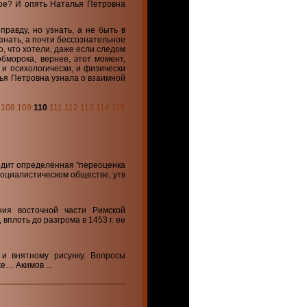
гое? И опять Наталья Петровна
правду, но узнать, а не быть в
 знать, а почти бессознательное
то, что хотели, даже если следом
бморока, вернее, этот момент,
 и психологически, и физически
алья Петровна узнала о взаимной
108
109
110
111
112
113
114
115
одит определённая "переоценка
социалистическом обществе, утв
ния восточной части Римской
 вплоть до разгрома в 1453 г. ее
и внятному рисунку. Вопросы
е… Акимов ...