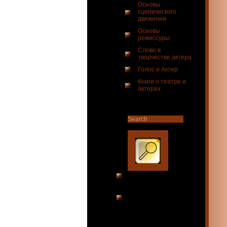
Основы
сценического
движения
Основы
режиссуры
Слово в
творчестве актера
Голос и Актер
Книги о театре и
актерах