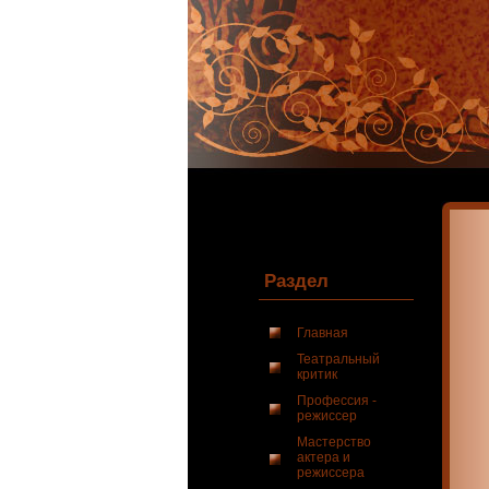
Раздел
Главная
Театральный
критик
Профессия -
режиссер
Мастерство
актера и
режиссера