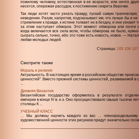
пожилому человеку, естественная в ее возрасте, или нечто дру
несется, опережая рассудок, к постижению секрета Верочки.
Так люди хотят часто узнать правду, пускай самую трагическую, 
неведении. Разум, напротив, подсказывает им, что лучше бы и не
стремление к правде, к истине толкает их в бездну, и они узнают 
за этим наступает обморок. Этот момент обморока или почти о
когда включается вся сила воли, чтобы обморока не было, нужно
сыграть сильно, точно, ибо это тоже есть новость, новое. — Нат
любви молодых людей.
Страницы:
105
106
107
Смотрите также
Мораль и религия
Актуальность. В настоящее время в российском обществе происх
ценностей". Вместо прежней системы ценностей, развиваемой в 
...
Древняя Византия
Византийское государство оформилось в результате отделе
империи в конце IV в. н.э. Оно просуществовало свыше тысячи лет,
столицы К ...
УЧЕБНЫЙ КЛАСС
… Мы должны научить каждого из вас … членораздельному 
художественной ценности этих рисунков придут значительно позж