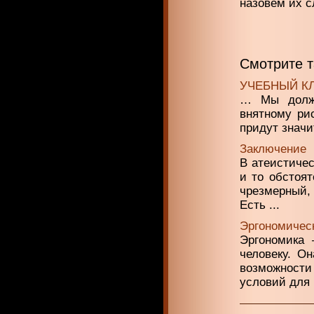
назовем их с
Смотрите 
УЧЕБНЫЙ К
… Мы должн
внятному ри
придут значи
Заключение
В атеистичес
и то обстоят
чрезмерный,
Есть ...
Эргономическ
Эргономика 
человеку. О
возможност
условий для .