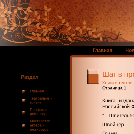
Главная
Но
Шаг в п
Раздел
Книги о театре
Страница 1
Главная
Театральный
Книга издан
критик
Российской 
Профессия -
режиссер
"…Шпигельбе
Мастерство
Швейцер
актера и
режиссера
Гримм