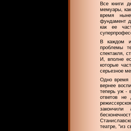
Все книги д
мемуары, ка
время ныне
фундамент д
как ее час
суперпрофес
В каждом и
проблемы те
спектакля, с
И, вполне ес
которые час
серьезное ме
Одно время 
вернее воспи
теперь уж - 
ответов не
режиссерско
закончили
бесконечнос
Станиславск
театре, "из 