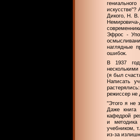
гениальног
искусстве"? 
Дикого, Н. В
Немировича-Д
современники
Эфрос - Упо
осмысливани
наглядные п
ошибок.
В 1937 год
несколькими 
(я был счаст
Написать уч
растерялись:
режиссер не 
"Этого я не 
Даже книга 
кафедрой ре
и методика
учебником, т
из-за излишн