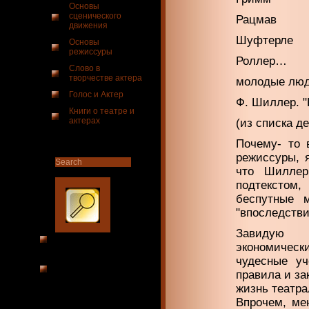
Основы
сценического
Рацмав
движения
Шуфтерле
Основы
режиссуры
Роллер…
Слово в
творчестве актера
молодые люди
Голос и Актер
Ф. Шиллер. "
Книги о театре и
актерах
(из списка д
Почему- то 
режиссуры, 
что Шиллер
подтекстом,
беспутные 
"впоследстви
Завидую с
экономически
чудесные у
правила и з
жизнь театра
Впрочем, мен