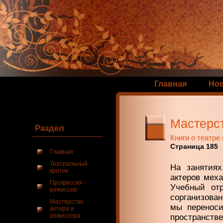
Главная
Но
Мастерс
Раздел
Книги о театре
Страница 185
Главная
Театральный
На занятия
критик
актеров мех
Профессия -
Учебный отр
режиссер
сорганизова
Мастерство
мы переноси
актера и
режиссера
пространств