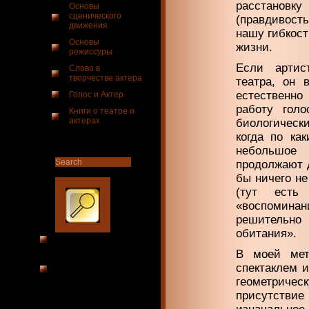
расстановку
Основы
сценического
(правдивость
движения
нашу гибкост
Основы
жизни.
режиссуры
Если артис
Слово в
творчестве актера
театра, он 
естественно 
Голос и Актер
работу голо
Книги о театре и
актерах
биологически
когда по ка
небольшое 
продолжают д
бы ничего не
(тут есть
«воспомин
решительно
обитания».
В моей мет
спектаклем 
геометриче
присутстви