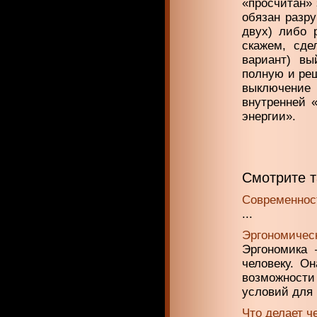
«просчитан» 
обязан разр
двух) либо 
скажем, сде
вариант) в
полную и реш
выключение 
внутренней 
энергии».
Смотрите 
Современност
...
Эргономическ
Эргономика 
человеку. О
возможност
условий для .
Что делает 