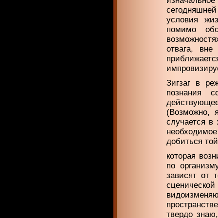
изначально
сегодняшней
условия жиз
помимо обо
возможностя
отвага, вне
приближает
импровизиру
Зигзаг в ре
познания с
действующее
(Возможно, 
случается в 
необходимое
добиться той
которая воз
по организм
зависят от 
сценическо
видоизменя
пространстве
твердо знаю,