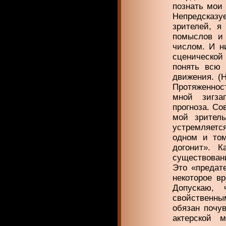
познать мои 
Непредсказуе
зрителей, я
помыслов и
числом. И н
сценической 
понять всю 
движения. (Н
Протяженност
мной зигза
прогноза. Со
мой зритель
устремляетс
одном и том
догонит». 
существовани
Это «предат
некоторое в
Допускаю, 
свойственны
обязан почу
актерской 